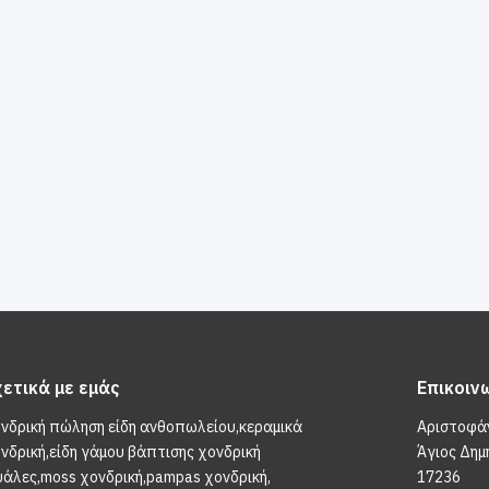
χετικά με εμάς
Επικοιν
νδρική πώληση είδη ανθοπωλείου,κεραμικά
Αριστοφά
νδρική,είδη γάμου βάπτισης χονδρική
Άγιος Δημ
υάλες,moss χονδρική,pampas χονδρική,
17236