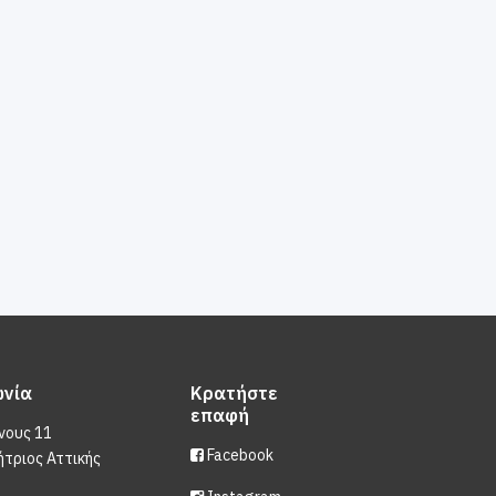
ωνία
Κρατήστε
επαφή
νους 11
Facebook
ήτριος Αττικής