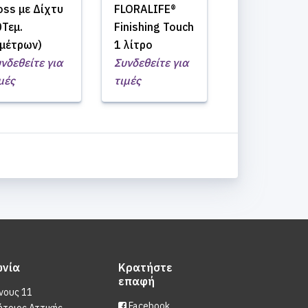
ss με Δίχτυ
FLORALIFE®
Τεμ.
Finishing Touch
3μέτρων)
1 λίτρο
νδεθείτε για
Συνδεθείτε για
μές
τιμές
ωνία
Κρατήστε
επαφή
νους 11
Facebook
ήτριος Αττικής