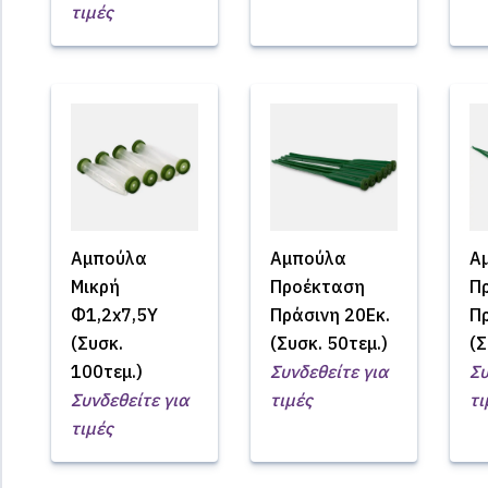
τιμές
Αμπούλα
Αμπούλα
Α
Μικρή
Προέκταση
Π
Φ1,2x7,5Υ
Πράσινη 20Εκ.
Πρ
(Συσκ.
(Συσκ. 50τεμ.)
(Σ
100τεμ.)
Συνδεθείτε για
Συ
Συνδεθείτε για
τιμές
τι
τιμές