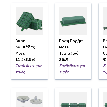
Βάση
Βάση Παρ/μη
Β
Λαμπάδας
Moss
O
Moss
Τραπεζιού
Co
11,5x8,5x6h
25x9
Φ
Συνδεθείτε για
Συνδεθείτε για
Συ
τιμές
τιμές
τι