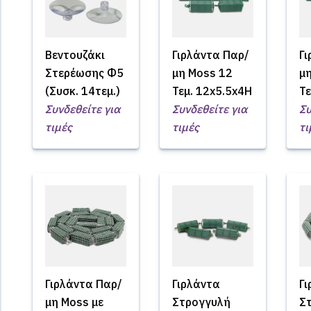
Βεντουζάκι
Γιρλάντα Παρ/
Γ
Στερέωσης Φ5
μη Moss 12
μ
(Συσκ. 14τεμ.)
Τεμ. 12x5.5x4H
Τε
Συνδεθείτε για
Συνδεθείτε για
Συ
τιμές
τιμές
τι
Γιρλάντα Παρ/
Γιρλάντα
Γ
μη Moss με
Στρογγυλή
Σ