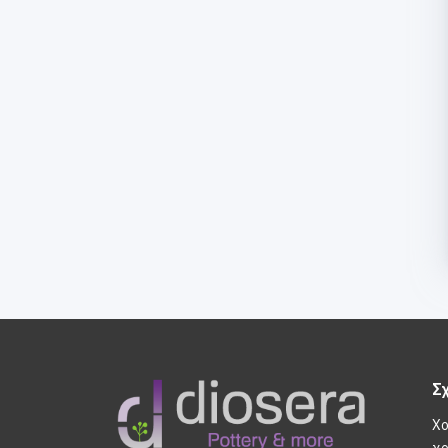
Σ
Χο
χο