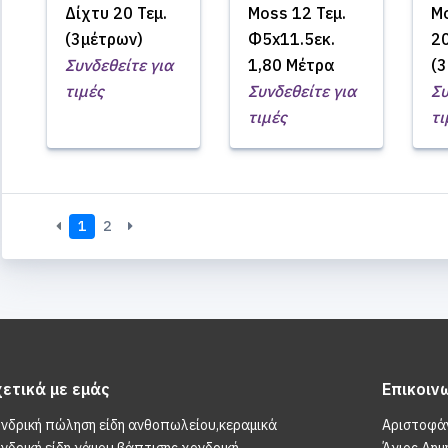
Δίχτυ 20 Τεμ.
Moss 12 Τεμ.
Mo
(3μέτρων)
Φ5x11.5εκ.
20
Συνδεθείτε για
1,80 Μέτρα
(
τιμές
Συνδεθείτε για
Συ
τιμές
τι
1
2
χετικά με εμάς
Επικοιν
νδρική πώληση είδη ανθοπωλείου,κεραμικά
Αριστοφά
νδρική,είδη γάμου βάπτισης χονδρική
Άγιος Δημ