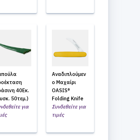
μπούλα
Αναδιπλούμεν
ροέκταση
ο Μαχαίρι
άσινη 40Εκ.
OASIS®
υσκ. 50τεμ.)
Folding Knife
νδεθείτε για
Συνδεθείτε για
μές
τιμές