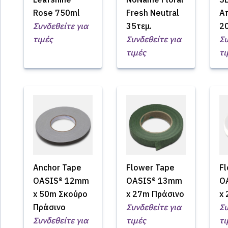
Rose 750ml
Fresh Neutral
Α
Συνδεθείτε για
35τεμ.
20
τιμές
Συνδεθείτε για
Συ
τιμές
τι
Anchor Tape
Flower Tape
F
OASIS® 12mm
OASIS® 13mm
O
x 50m Σκούρο
x 27m Πράσινο
x
Πράσινο
Συνδεθείτε για
Συ
Συνδεθείτε για
τιμές
τι