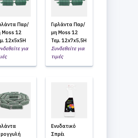
ιρλάντα Παρ/
Γιρλάντα Παρ/
η Moss 12
μη Moss 12
μ. 12x5x5H
Τεμ. 12x7x5,5H
νδεθείτε για
Συνδεθείτε για
μές
τιμές
ιρλάντα
Ενυδατικό
τρογγυλή
Σπρέι