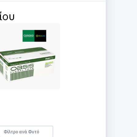
ίου
Φίλτρο ανά Φυτό