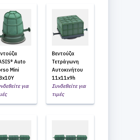
εντούζα
Βεντούζα
ASIS® Auto
Τετράγωνη
rso Mini
Αυτοκινήτου
8x10Υ
11x11x9h
νδεθείτε για
Συνδεθείτε για
μές
τιμές