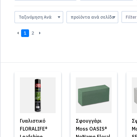
Filte
1
2
Γυαλιστικό
Σφουγγάρι
Σ
FLORALIFE®
Moss OASIS®
M
Leafshine
NoName Floral
S