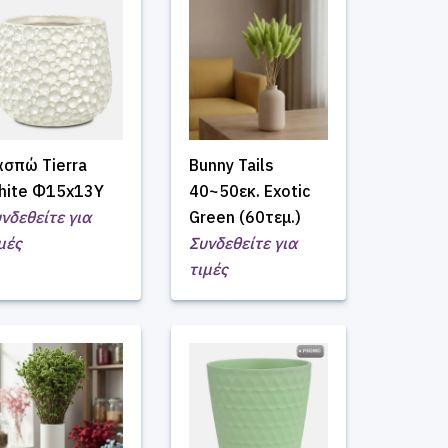
ασπώ Tierra
Bunny Tails
hite Φ15x13Υ
40~50εκ. Exotic
νδεθείτε για
Green (60τεμ.)
μές
Συνδεθείτε για
τιμές