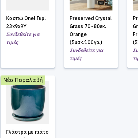
Κασπώ Onel Γκρί
Preserved Crystal
Pr
23x9x9Υ
Grass 70~80εκ.
Gr
Συνδεθείτε για
Orange
Fr
τιμές
(Συσκ.100γρ.)
(Σ
Συνδεθείτε για
Συ
τιμές
τι
Νέα Παραλαβή
Γλάστρα με πιάτο