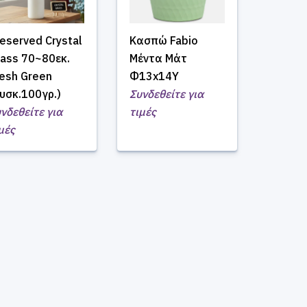
eserved Crystal
Κασπώ Fabio
ass 70~80εκ.
Μέντα Μάτ
esh Green
Φ13x14Υ
υσκ.100γρ.)
Συνδεθείτε για
νδεθείτε για
τιμές
μές