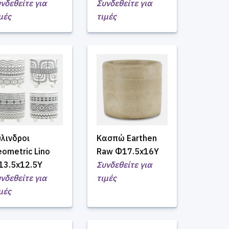
νδεθείτε για
Συνδεθείτε για
μές
τιμές
λινδροι
Κασπώ Earthen
ometric Lino
Raw Φ17.5x16Υ
13.5x12.5Υ
Συνδεθείτε για
νδεθείτε για
τιμές
μές