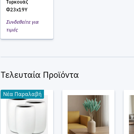
Τυρκουάζ
Φ23x19Υ
Συνδεθείτε για
τιμές
Τελευταία Προϊόντα
Νέα Παραλαβή