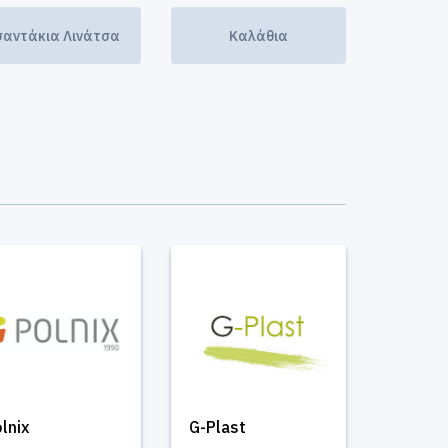
σαντάκια Λινάτσα
Καλάθια
lnix
G-Plast