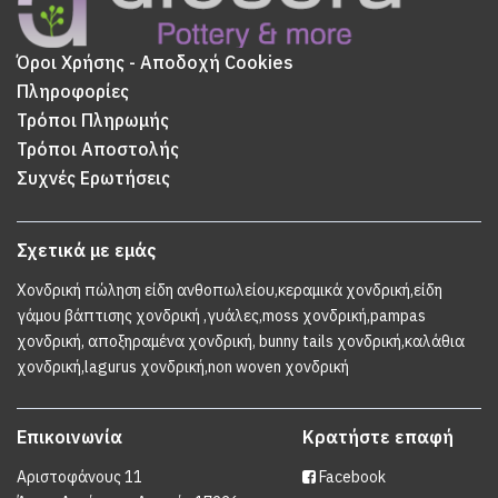
Όροι Χρήσης - Αποδοχή Cookies
Πληροφορίες
Τρόποι Πληρωμής
Τρόποι Αποστολής
Συχνές Ερωτήσεις
Σχετικά με εμάς
Χονδρική πώληση είδη ανθοπωλείου,κεραμικά χονδρική,είδη
γάμου βάπτισης χονδρική ,γυάλες,moss χονδρική,pampas
χονδρική, αποξηραμένα χονδρική, bunny tails χονδρική,καλάθια
χονδρική,lagurus χονδρική,non woven χονδρική
Επικοινωνία
Κρατήστε επαφή
Αριστοφάνους 11
Facebook