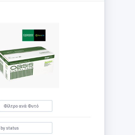
Φίλτρο ανά Φυτό
r by status