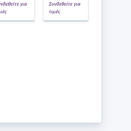
νδεθείτε για
Συνδεθείτε για
μές
τιμές