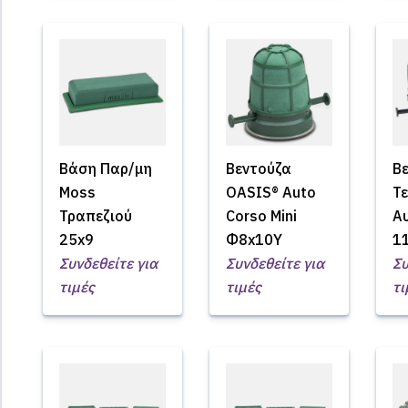
Βάση Παρ/μη
Βεντούζα
Β
Moss
OASIS® Auto
Τ
Τραπεζιού
Corso Mini
Α
25x9
Φ8x10Υ
1
Συνδεθείτε για
Συνδεθείτε για
Συ
τιμές
τιμές
τι