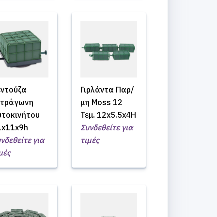
εντούζα
Γιρλάντα Παρ/
ετράγωνη
μη Moss 12
υτοκινήτου
Τεμ. 12x5.5x4H
1x11x9h
Συνδεθείτε για
νδεθείτε για
τιμές
μές