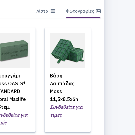
Λίστα
Φωτογραφίες
φουγγάρι
Βάση
oss OASIS®
Λαμπάδας
TANDARD
Moss
oral Maxlife
11,5x8,5x6h
τεμ.
Συνδεθείτε για
νδεθείτε για
τιμές
μές