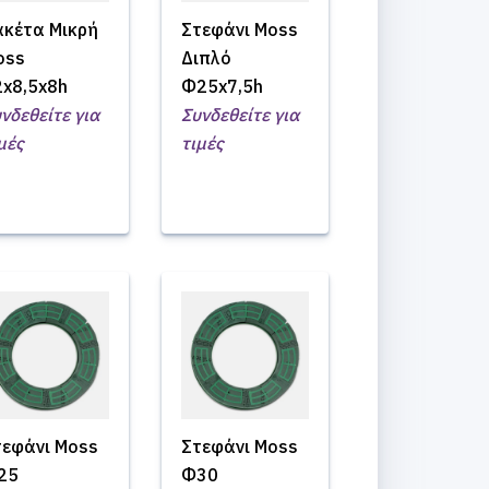
ακέτα Μικρή
Στεφάνι Moss
oss
Διπλό
2x8,5x8h
Φ25x7,5h
νδεθείτε για
Συνδεθείτε για
μές
τιμές
τεφάνι Moss
Στεφάνι Moss
25
Φ30