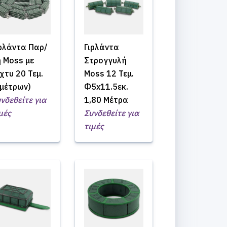
ιρλάντα Παρ/
Γιρλάντα
 Moss με
Στρογγυλή
χτυ 20 Τεμ.
Moss 12 Τεμ.
3μέτρων)
Φ5x11.5εκ.
νδεθείτε για
1,80 Μέτρα
μές
Συνδεθείτε για
τιμές