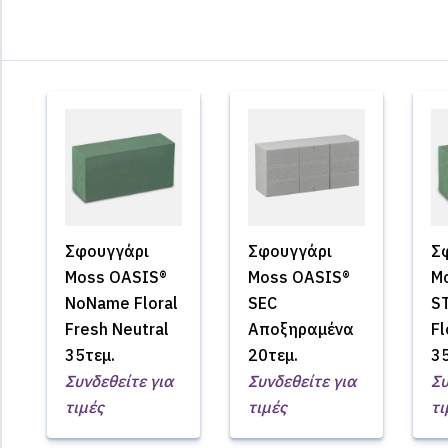
Σφουγγάρι
Σφουγγάρι
Σ
Moss OASIS®
Moss OASIS®
M
NoName Floral
SEC
S
Fresh Neutral
Αποξηραμένα
Fl
35τεμ.
20τεμ.
35
Συνδεθείτε για
Συνδεθείτε για
Συ
τιμές
τιμές
τι