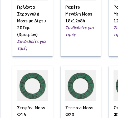
Γιρλάντα
Ρακέτα
Ρ
Στρογγυλή
Μεγάλη Moss
M
Moss με Δίχτυ
18x12x8h
1
20Τεμ.
Συνδεθείτε για
Συ
(3μέτρων)
τιμές
τι
Συνδεθείτε για
τιμές
Στεφάνι Moss
Στεφάνι Moss
Σ
Φ16
Φ20
Φ