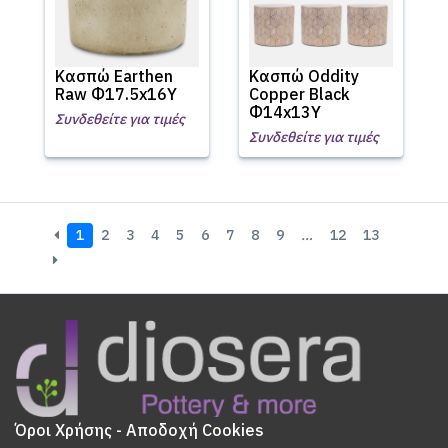
Κασπώ Earthen
Κασπώ Oddity
Raw Φ17.5x16Υ
Copper Black
Φ14x13Υ
Συνδεθείτε για τιμές
Συνδεθείτε για τιμές
1
2
3
4
5
6
7
8
9
…
12
13
Όροι Χρήσης - Αποδοχή Cookies