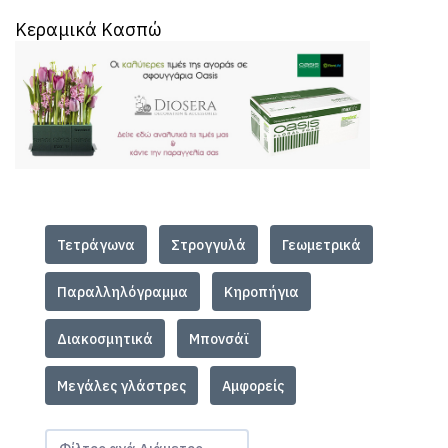
Κεραμικά Κασπώ
Τετράγωνα
Στρογγυλά
Γεωμετρικά
Παραλληλόγραμμα
Κηροπήγια
Διακοσμητικά
Μπονσάϊ
Μεγάλες γλάστρες
Αμφορείς