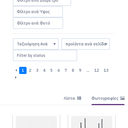
Φίλτρο ανά Διάμετρο
Φίλτρο ανά Ύψος
Φίλτρο ανά Φυτό
Filter by status
1
2
3
4
5
6
7
8
9
…
12
13
Λίστα
Φωτογραφίες