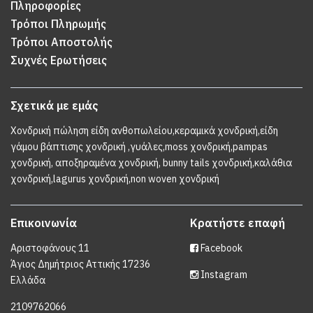
Πληροφορίες
Τρόποι Πληρωμής
Τρόποι Αποστολής
Συχνές Ερωτήσεις
Σχετικά με εμάς
Χονδρική πώληση είδη ανθοπωλείου,κεραμικά χονδρική,είδη
γάμου βάπτισης χονδρική ,γυάλες,moss χονδρική,pampas
χονδρική, αποξηραμένα χονδρική, bunny tails χονδρική,καλάθια
χονδρική,lagurus χονδρική,non woven χονδρική
Επικοινωνία
Κρατήστε επαφή
Αριστοφάνους 11
Facebook
Άγιος Δημήτριος Αττικής 17236
Instagram
Ελλάδα
2109762066