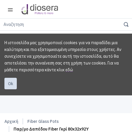
Η ιστοσελίδα μας χρησιμοποιεί cookies για να παραδίδει μια
καλύτερη και πιο εξατομικευμένη υπηρεσία στους χρήστες. Αν
συνεχίσετε να χρησιμοποιείτε αυτή την ιστοσελίδα, αυτό θα
αποτελέσει την συναίνεση σας στη χρήση των cookies.
Για να
μάθετε περισσότερα κάντε κλικ
εδώ
Ok
Αρχική
Fiber Glass Pots
Παρ/μο Δαπέδου Fiber Γκρί 80x32x92Υ