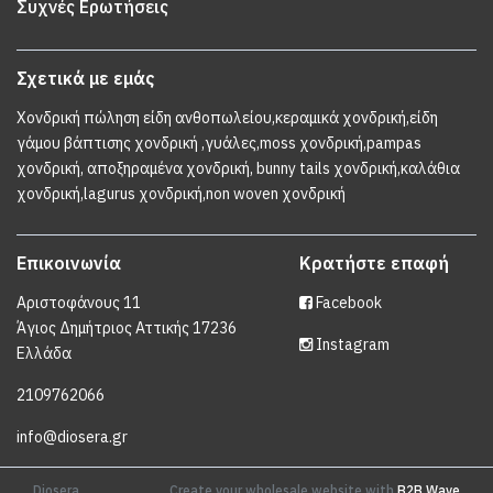
Συχνές Ερωτήσεις
Σχετικά με εμάς
Χονδρική πώληση είδη ανθοπωλείου,κεραμικά χονδρική,είδη
γάμου βάπτισης χονδρική ,γυάλες,moss χονδρική,pampas
χονδρική, αποξηραμένα χονδρική, bunny tails χονδρική,καλάθια
χονδρική,lagurus χονδρική,non woven χονδρική
Επικοινωνία
Κρατήστε επαφή
Αριστοφάνους 11
Facebook
Άγιος Δημήτριος Αττικής 17236
Instagram
Ελλάδα
2109762066
info@diosera.gr
Diosera
Create your wholesale website with
B2B Wave